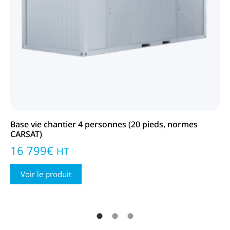
Base vie chantier 4 personnes (20 pieds, normes
Ba
CARSAT)
CA
16 799
€
4
HT
Voir le produit