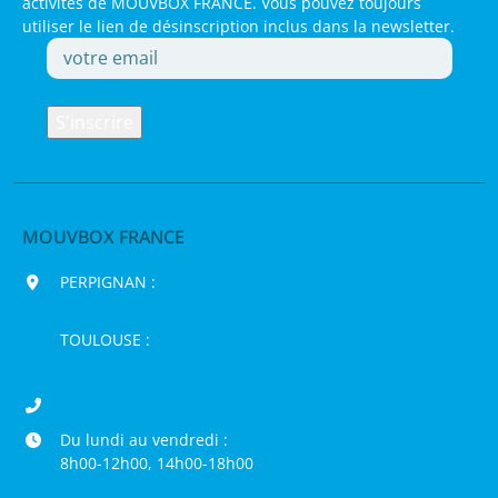
activités de MOUVBOX FRANCE. Vous pouvez toujours
utiliser le lien de désinscription inclus dans la newsletter.
MOUVBOX FRANCE
PERPIGNAN :
200 chemin Jean Biosca,
66000 Perpignan
TOULOUSE :
16 rue de la Bruyère,
31120 Pinsaguel
04 68 98 50 75
Du lundi au vendredi :
8h00-12h00, 14h00-18h00