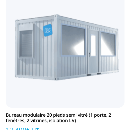
Bureau modulaire 20 pieds semi vitré (1 porte, 2
Bu
fenêtres, 2 vitrines, isolation LV)
cl
12 499
€
1