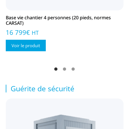
Base vie chantier 4 personnes (20 pieds, normes
Ba
CARSAT)
CA
16 799
€
4
HT
Voir le produit
Guérite de sécurité