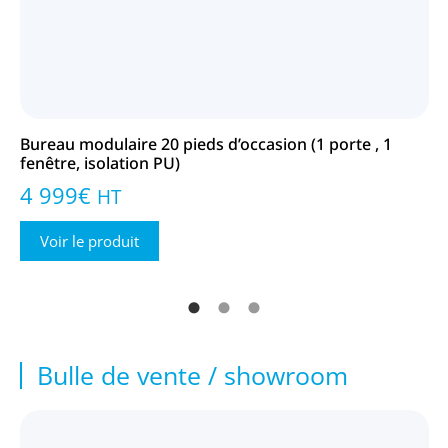
Bureau modulaire 20 pieds d’occasion (1 porte , 1
Bu
fenêtre, isolation PU)
is
4 999
€
6
HT
Voir le produit
Bulle de vente / showroom