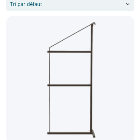
Taille
5'
2
6'
1
8'
4
9'
1
10'
8
15'
1
16'
1
20'
24
24'
1
40'
4
État
Neuf ou 1er voyage
49