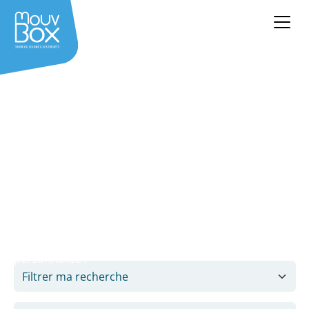
Location containers et
bâtiments modulaires
La location d’un container ou d’un bâtiment
modulaire répond à un besoin de stockage ou
d’accueil du public temporaire, dans divers domaines
d’activité : restauration, événementiel, BTP,
automobile…
Demandez dès maintenant votre devis gratuit et
personnalisé !
Filtrer ma recherche