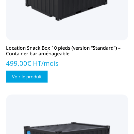
Tribune box
2
Zen box
1
Location Snack Box 10 pieds (version “Standard”) –
Container bar aménageable
499,00€ HT/mois
Voir le produit