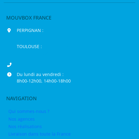
MOUVBOX FRANCE
PERPIGNAN :
200 chemin Jean Biosca,
66000 Perpignan
TOULOUSE :
16 rue de la Bruyère,
31120 Pinsaguel
04 68 98 50 75
Du lundi au vendredi :
8h00-12h00, 14h00-18h00
NAVIGATION
Qui sommes-nous ?
Nos agences
Nos réalisations
Livraison dans toute la France