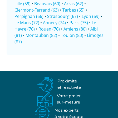
Lille (59)
•
Beauvais (60)
•
Arras (62)
•
Clermont-Ferrand (63)
•
Tarbes (65)
•
Perpignan (66)
•
Strasbourg (67)
•
Lyon (69)
•
Le Mans (72)
•
Annecy (74)
•
Paris (75)
•
Le
Havre (76)
•
Rouen (76)
•
Amiens (80)
•
Albi
(81)
•
Montauban (82)
•
Toulon (83)
•
Limoges
(87)
Proximité
et réactivité
Votre projet
sur-mesure
Nos experts
à votre écoute