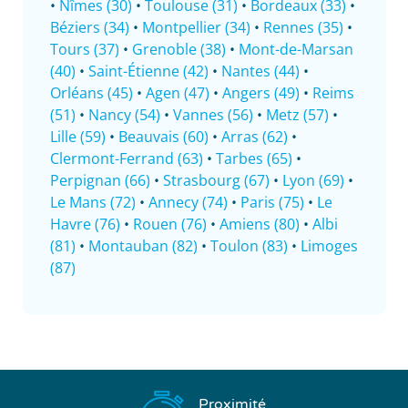
•
Nîmes (30)
•
Toulouse (31)
•
Bordeaux (33)
•
Béziers (34)
•
Montpellier (34)
•
Rennes (35)
•
Tours (37)
•
Grenoble (38)
•
Mont-de-Marsan
(40)
•
Saint-Étienne (42)
•
Nantes (44)
•
Orléans (45)
•
Agen (47)
•
Angers (49)
•
Reims
(51)
•
Nancy (54)
•
Vannes (56)
•
Metz (57)
•
Lille (59)
•
Beauvais (60)
•
Arras (62)
•
Clermont-Ferrand (63)
•
Tarbes (65)
•
Perpignan (66)
•
Strasbourg (67)
•
Lyon (69)
•
Le Mans (72)
•
Annecy (74)
•
Paris (75)
•
Le
Havre (76)
•
Rouen (76)
•
Amiens (80)
•
Albi
(81)
•
Montauban (82)
•
Toulon (83)
•
Limoges
(87)
Proximité