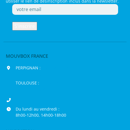
utiliser le lien de désinscription inclus dans la newsletter.
MOUVBOX FRANCE
PERPIGNAN :
200 chemin Jean Biosca,
66000 Perpignan
TOULOUSE :
16 rue de la Bruyère,
31120 Pinsaguel
04 68 98 50 75
Du lundi au vendredi :
8h00-12h00, 14h00-18h00