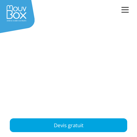
Achat & location
container Nîmes
Gard (30) – Occitanie
Vous recherchez un container à Nîmes ?
Entreprises et particuliers peuvent profiter d’un
large choix de containers maritimes, du 5 au 40
pieds, disponibles dans le Gard.
Devis gratuit