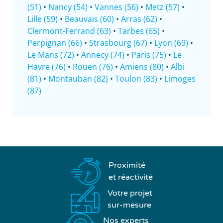
(51)
•
Nancy (54)
•
Vannes (56)
•
Metz (57)
•
Lille (59)
•
Beauvais (60)
•
Arras (62)
•
Clermont-Ferrand (63)
•
Tarbes (65)
•
Perpignan (66)
•
Strasbourg (67)
•
Lyon (69)
•
Le Mans (72)
•
Annecy (74)
•
Paris (75)
•
Le
Havre (76)
•
Rouen (76)
•
Amiens (80)
•
Albi
(81)
•
Montauban (82)
•
Toulon (83)
•
Limoges
(87)
Proximité
et réactivité
Votre projet
sur-mesure
Nos experts