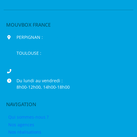
MOUVBOX FRANCE
PERPIGNAN :
200 chemin Jean Biosca,
66000 Perpignan
TOULOUSE :
16 rue de la Bruyère,
31120 Pinsaguel
04 68 98 50 75
Du lundi au vendredi :
8h00-12h00, 14h00-18h00
NAVIGATION
Qui sommes-nous ?
Nos agences
Nos réalisations