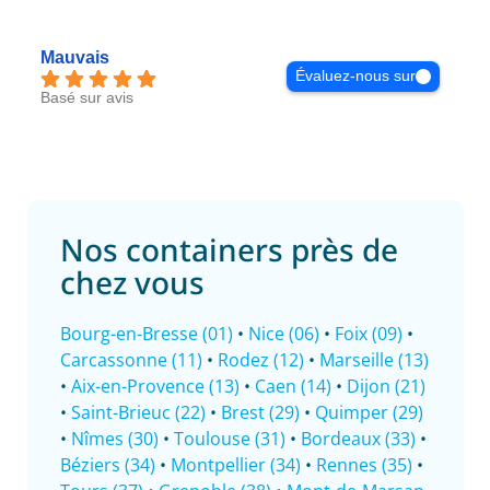
Mauvais
Évaluez-nous sur
Basé sur avis
Nos containers près de
chez vous
Bourg-en-Bresse (01)
•
Nice (06)
•
Foix (09)
•
Carcassonne (11)
•
Rodez (12)
•
Marseille (13)
•
Aix-en-Provence (13)
•
Caen (14)
•
Dijon (21)
•
Saint-Brieuc (22)
•
Brest (29)
•
Quimper (29)
•
Nîmes (30)
•
Toulouse (31)
•
Bordeaux (33)
•
Béziers (34)
•
Montpellier (34)
•
Rennes (35)
•