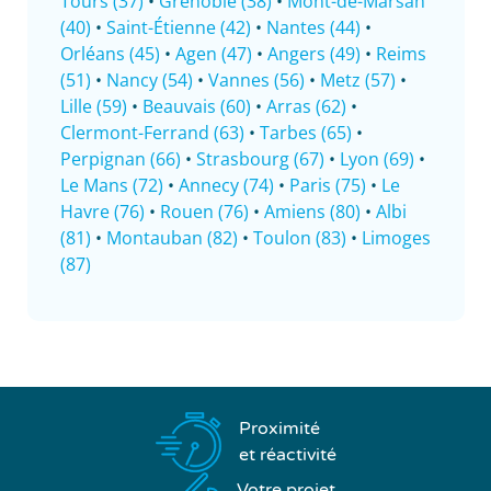
Tours (37)
•
Grenoble (38)
•
Mont-de-Marsan
(40)
•
Saint-Étienne (42)
•
Nantes (44)
•
Orléans (45)
•
Agen (47)
•
Angers (49)
•
Reims
(51)
•
Nancy (54)
•
Vannes (56)
•
Metz (57)
•
Lille (59)
•
Beauvais (60)
•
Arras (62)
•
Clermont-Ferrand (63)
•
Tarbes (65)
•
Perpignan (66)
•
Strasbourg (67)
•
Lyon (69)
•
Le Mans (72)
•
Annecy (74)
•
Paris (75)
•
Le
Havre (76)
•
Rouen (76)
•
Amiens (80)
•
Albi
(81)
•
Montauban (82)
•
Toulon (83)
•
Limoges
(87)
Proximité
et réactivité
Votre projet