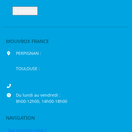
MOUVBOX FRANCE
PERPIGNAN :
200 chemin Jean Biosca,
66000 Perpignan
TOULOUSE :
16 rue de la Bruyère,
31120 Pinsaguel
04 68 98 50 75
Du lundi au vendredi :
8h00-12h00, 14h00-18h00
NAVIGATION
Qui sommes-nous ?