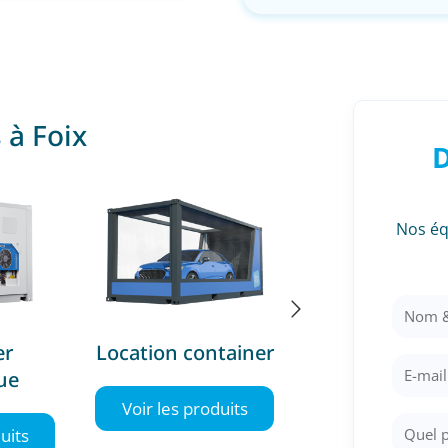
 à Foix
D
Nos éq
tainer
Container 20 pieds
Container 40 
uits
Voir les produits
Voir les produ