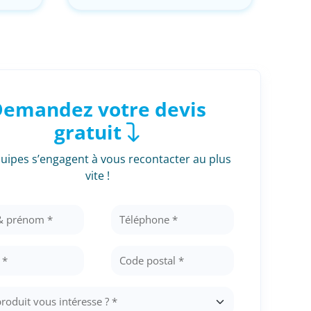
emandez votre devis
gratuit
uipes s’engagent à vous recontacter au plus
vite !
pieds
Container
Container ne
d'occasion
its
Voir les produi
Voir les produits