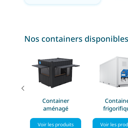
Nos containers disponibles
ner
Container
Location con
gé
frigorifique
Voir les prod
oduits
Voir les produits