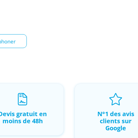
our un usage
l, trouvez une solution
phoner
Devis gratuit en
N°1 des avis
moins de 48h
clients sur
Google