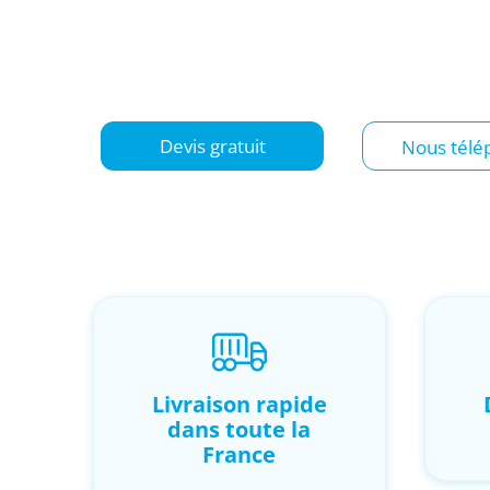
Un besoin en container à Foix ? Que ce soit p
professionnel, agricole, artisanal ou personne
fiable et livrable dans toute l’Ariège.
Devis gratuit
Nous télé
Livraison rapide
dans toute la
France