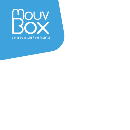
Achat & location
container Foix –
occasion
Ariège (09) – Occitanie