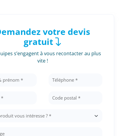
emandez votre devis
gratuit
uipes s’engagent à vous recontacter au plus
vite !
pieds
Container
Container ne
d'occasion
its
Voir les produi
Voir les produits