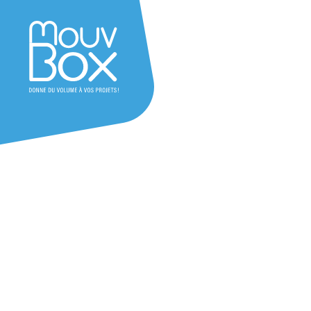
Achat container
Alpes-Maritimes (06) – Provence-
Besoin d’un container à Nice ? Que vous soye
particulier, nous proposons des solutions adap
un large choix de containers du 5 au 40 pieds,