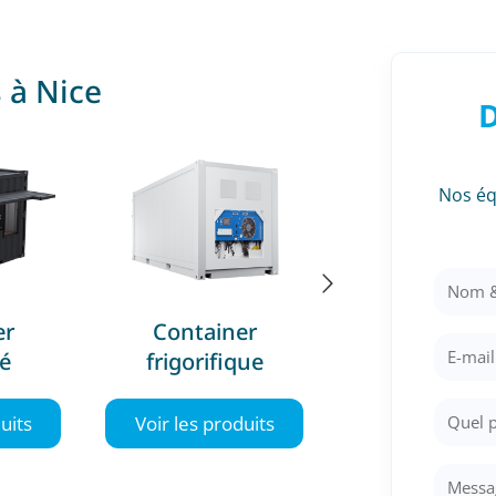
 à Nice
D
Nos éq
er
Container 20 pieds
Container 40 
que
Voir les produits
Voir les produ
uits