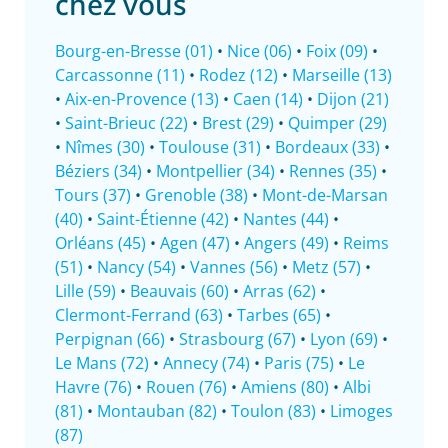
chez vous
Bourg-en-Bresse (01)
•
Nice (06)
•
Foix (09)
•
Carcassonne (11)
•
Rodez (12)
•
Marseille (13)
•
Aix-en-Provence (13)
•
Caen (14)
•
Dijon (21)
•
Saint-Brieuc (22)
•
Brest (29)
•
Quimper (29)
•
Nîmes (30)
•
Toulouse (31)
•
Bordeaux (33)
•
Béziers (34)
•
Montpellier (34)
•
Rennes (35)
•
Tours (37)
•
Grenoble (38)
•
Mont-de-Marsan
(40)
•
Saint-Étienne (42)
•
Nantes (44)
•
Orléans (45)
•
Agen (47)
•
Angers (49)
•
Reims
(51)
•
Nancy (54)
•
Vannes (56)
•
Metz (57)
•
Lille (59)
•
Beauvais (60)
•
Arras (62)
•
Clermont-Ferrand (63)
•
Tarbes (65)
•
Perpignan (66)
•
Strasbourg (67)
•
Lyon (69)
•
Le Mans (72)
•
Annecy (74)
•
Paris (75)
•
Le
Havre (76)
•
Rouen (76)
•
Amiens (80)
•
Albi
(81)
•
Montauban (82)
•
Toulon (83)
•
Limoges
(87)