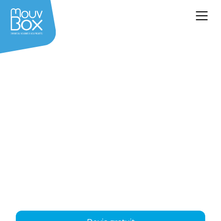
Achat container
Bourg-en-Bresse
neuf & occasion
Ain (01) – Auvergne-Rhône-Alpes
Un besoin en container à Bourg-en-Bresse ? Nos
containers maritimes de différentes dimensions
sont disponibles à l’achat, avec une livraison
assurée sur Bourg-en-Bresse et dans tout l’Ain.