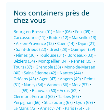
Nos containers près de
chez vous
Bourg-en-Bresse (01)
•
Nice (06)
•
Foix (09)
•
Carcassonne (11)
•
Rodez (12)
•
Marseille (13)
•
Aix-en-Provence (13)
•
Caen (14)
•
Dijon (21)
•
Saint-Brieuc (22)
•
Brest (29)
•
Quimper (29)
•
Nîmes (30)
•
Toulouse (31)
•
Bordeaux (33)
•
Béziers (34)
•
Montpellier (34)
•
Rennes (35)
•
Tours (37)
•
Grenoble (38)
•
Mont-de-Marsan
(40)
•
Saint-Étienne (42)
•
Nantes (44)
•
Orléans (45)
•
Agen (47)
•
Angers (49)
•
Reims
(51)
•
Nancy (54)
•
Vannes (56)
•
Metz (57)
•
Lille (59)
•
Beauvais (60)
•
Arras (62)
•
Clermont-Ferrand (63)
•
Tarbes (65)
•
Perpignan (66)
•
Strasbourg (67)
•
Lyon (69)
•
Le Mans (72)
•
Annecy (74)
•
Paris (75)
•
Le