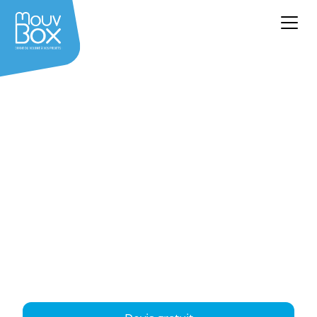
Achat container
Beauvais neuf &
occasion
Oise (60) – Hauts-de-France
Vous recherchez un conteneur maritime à
Beauvais ? Profitez d’un stock varié, adapté aux
besoins ponctuels comme durables, avec
livraison possible dans l’ensemble de l’Oise.