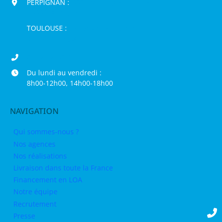
PERPIGNAN :
200 chemin Jean Biosca,
66000 Perpignan
TOULOUSE :
16 rue de la Bruyère,
31120 Pinsaguel
04 68 98 50 75
Du lundi au vendredi :
8h00-12h00, 14h00-18h00
NAVIGATION
Qui sommes-nous ?
Nos agences
Nos réalisations
Livraison dans toute la France
Financement en LOA
Notre équipe
Recrutement
Presse