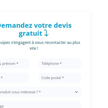
emandez votre devis
gratuit
uipes s’engagent à vous recontacter au plus
vite !
r
Container 20 pieds
Container 40 p
e
Voir les produits
Voir les produi
its