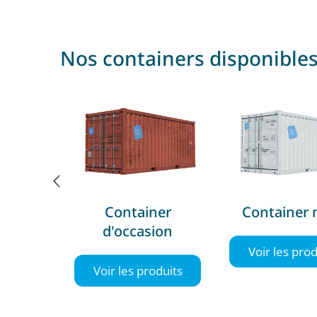
Nos containers disponible
0 pieds
Container
Container 
d'occasion
oduits
Voir les prod
Voir les produits