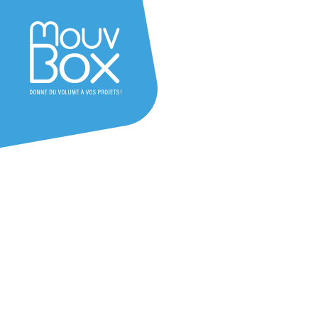
Achat container
Maine-et-Loire (49) – Pays de la 
Besoin rapidement d’un container à Angers ? Q
professionnel ou personnel, nous mettons à d
gamme de containers maritimes, du 5 au 40 pie