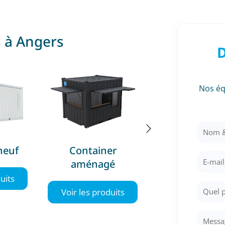
s à Angers
D
Nos éq
neuf
Container
Containe
aménagé
frigorifiqu
uits
Voir les produits
Voir les produ