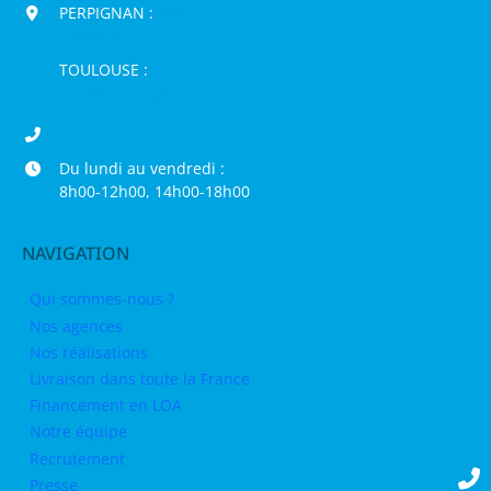
PERPIGNAN :
200 chemin Jean Biosca,
66000 Perpignan
TOULOUSE :
16 rue de la Bruyère,
31120 Pinsaguel
04 68 98 50 75
Du lundi au vendredi :
8h00-12h00, 14h00-18h00
NAVIGATION
Qui sommes-nous ?
Nos agences
Nos réalisations
Livraison dans toute la France
Financement en LOA
Notre équipe
Recrutement
Presse