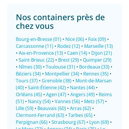
Nos containers près de
chez vous
Bourg-en-Bresse (01)
•
Nice (06)
•
Foix (09)
•
Carcassonne (11)
•
Rodez (12)
•
Marseille (13)
•
Aix-en-Provence (13)
•
Caen (14)
•
Dijon (21)
•
Saint-Brieuc (22)
•
Brest (29)
•
Quimper (29)
•
Nîmes (30)
•
Toulouse (31)
•
Bordeaux (33)
•
Béziers (34)
•
Montpellier (34)
•
Rennes (35)
•
Tours (37)
•
Grenoble (38)
•
Mont-de-Marsan
(40)
•
Saint-Étienne (42)
•
Nantes (44)
•
Orléans (45)
•
Agen (47)
•
Angers (49)
•
Reims
(51)
•
Nancy (54)
•
Vannes (56)
•
Metz (57)
•
Lille (59)
•
Beauvais (60)
•
Arras (62)
•
Clermont-Ferrand (63)
•
Tarbes (65)
•
Perpignan (66)
•
Strasbourg (67)
•
Lyon (69)
•
Le Mans (72)
•
Annecy (74)
•
Paris (75)
•
Le