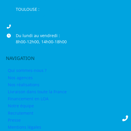
66000 Perpignan
TOULOUSE :
16 rue de la Bruyère,
31120 Pinsaguel
04 68 98 50 75
Du lundi au vendredi :
8h00-12h00, 14h00-18h00
NAVIGATION
Qui sommes-nous ?
Nos agences
Nos réalisations
Livraison dans toute la France
Financement en LOA
Notre équipe
Recrutement
Presse
Mentions légales