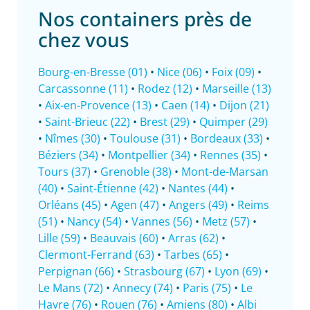
Nos containers près de
chez vous
Bourg-en-Bresse (01)
•
Nice (06)
•
Foix (09)
•
Carcassonne (11)
•
Rodez (12)
•
Marseille (13)
•
Aix-en-Provence (13)
•
Caen (14)
•
Dijon (21)
•
Saint-Brieuc (22)
•
Brest (29)
•
Quimper (29)
•
Nîmes (30)
•
Toulouse (31)
•
Bordeaux (33)
•
Béziers (34)
•
Montpellier (34)
•
Rennes (35)
•
Tours (37)
•
Grenoble (38)
•
Mont-de-Marsan
(40)
•
Saint-Étienne (42)
•
Nantes (44)
•
Orléans (45)
•
Agen (47)
•
Angers (49)
•
Reims
(51)
•
Nancy (54)
•
Vannes (56)
•
Metz (57)
•
Lille (59)
•
Beauvais (60)
•
Arras (62)
•
Clermont-Ferrand (63)
•
Tarbes (65)
•
Perpignan (66)
•
Strasbourg (67)
•
Lyon (69)
•
Le Mans (72)
•
Annecy (74)
•
Paris (75)
•
Le
Havre (76)
•
Rouen (76)
•
Amiens (80)
•
Albi