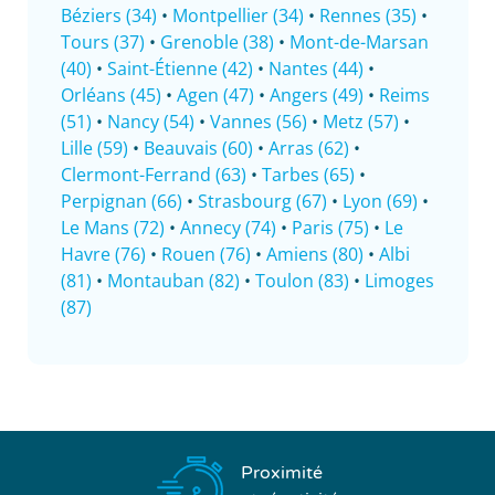
Béziers (34)
•
Montpellier (34)
•
Rennes (35)
•
Tours (37)
•
Grenoble (38)
•
Mont-de-Marsan
(40)
•
Saint-Étienne (42)
•
Nantes (44)
•
Orléans (45)
•
Agen (47)
•
Angers (49)
•
Reims
(51)
•
Nancy (54)
•
Vannes (56)
•
Metz (57)
•
Lille (59)
•
Beauvais (60)
•
Arras (62)
•
Clermont-Ferrand (63)
•
Tarbes (65)
•
Perpignan (66)
•
Strasbourg (67)
•
Lyon (69)
•
Le Mans (72)
•
Annecy (74)
•
Paris (75)
•
Le
Havre (76)
•
Rouen (76)
•
Amiens (80)
•
Albi
(81)
•
Montauban (82)
•
Toulon (83)
•
Limoges
(87)
Proximité