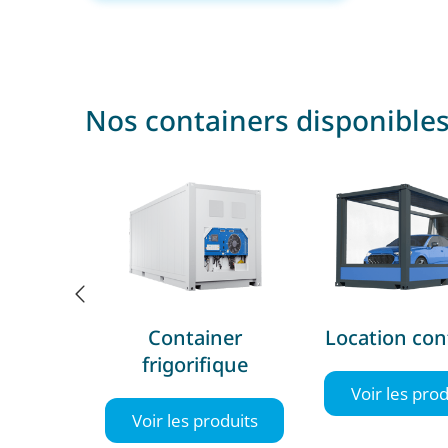
Nos containers disponible
ner
Container
Location con
gé
frigorifique
Voir les prod
oduits
Voir les produits