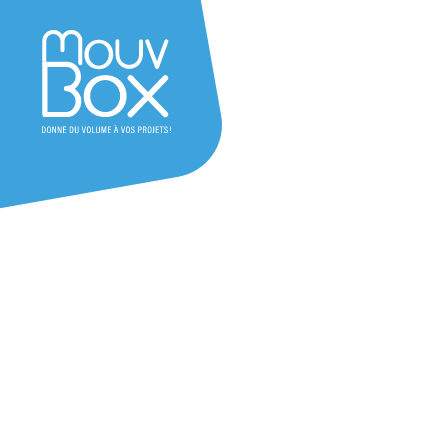
Achat & location
Perpignan
Pyrénées-Orientales (66) – Occit
Besoin d’un container maritime à Perpignan ou