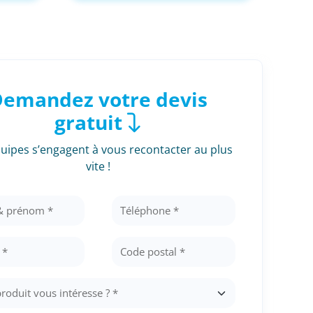
emandez votre devis
gratuit
uipes s’engagent à vous recontacter au plus
vite !
pieds
Container
Container ne
d'occasion
its
Voir les produi
Voir les produits