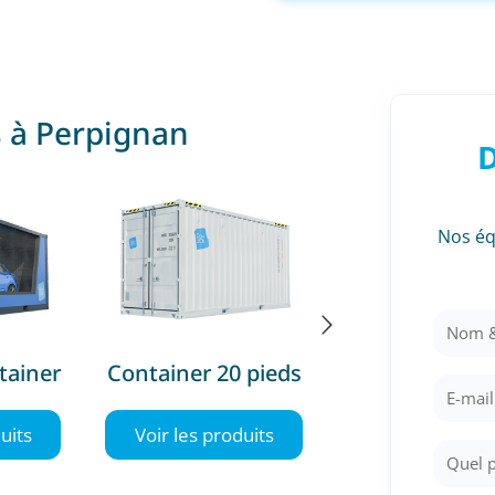
s à Perpignan
D
Nos éq
tainer
Container 20 pieds
Container 40 
uits
Voir les produits
Voir les produ