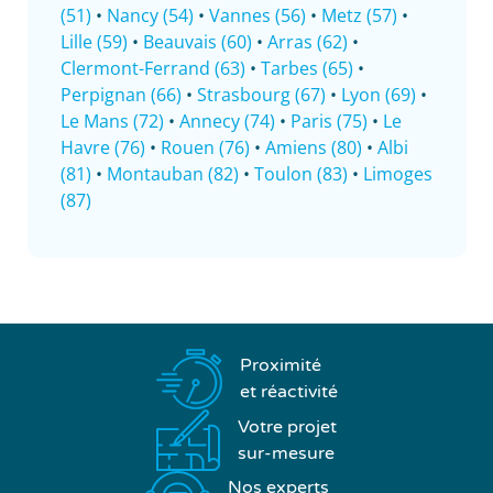
(51)
•
Nancy (54)
•
Vannes (56)
•
Metz (57)
•
Lille (59)
•
Beauvais (60)
•
Arras (62)
•
Clermont-Ferrand (63)
•
Tarbes (65)
•
Perpignan (66)
•
Strasbourg (67)
•
Lyon (69)
•
Le Mans (72)
•
Annecy (74)
•
Paris (75)
•
Le
Havre (76)
•
Rouen (76)
•
Amiens (80)
•
Albi
(81)
•
Montauban (82)
•
Toulon (83)
•
Limoges
(87)
Proximité
et réactivité
Votre projet
sur-mesure
Nos experts