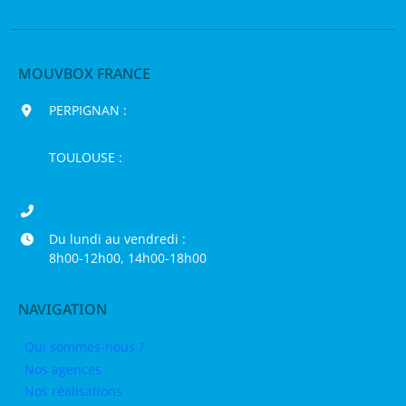
MOUVBOX FRANCE
PERPIGNAN :
200 chemin Jean Biosca,
66000 Perpignan
TOULOUSE :
16 rue de la Bruyère,
31120 Pinsaguel
04 68 98 50 75
Du lundi au vendredi :
8h00-12h00, 14h00-18h00
NAVIGATION
Qui sommes-nous ?
Nos agences
Nos réalisations