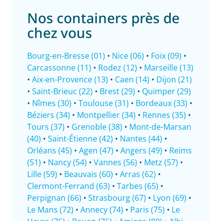
Nos containers près de
chez vous
Bourg-en-Bresse (01)
•
Nice (06)
•
Foix (09)
•
Carcassonne (11)
•
Rodez (12)
•
Marseille (13)
•
Aix-en-Provence (13)
•
Caen (14)
•
Dijon (21)
•
Saint-Brieuc (22)
•
Brest (29)
•
Quimper (29)
•
Nîmes (30)
•
Toulouse (31)
•
Bordeaux (33)
•
Béziers (34)
•
Montpellier (34)
•
Rennes (35)
•
Tours (37)
•
Grenoble (38)
•
Mont-de-Marsan
(40)
•
Saint-Étienne (42)
•
Nantes (44)
•
Orléans (45)
•
Agen (47)
•
Angers (49)
•
Reims
(51)
•
Nancy (54)
•
Vannes (56)
•
Metz (57)
•
Lille (59)
•
Beauvais (60)
•
Arras (62)
•
Clermont-Ferrand (63)
•
Tarbes (65)
•
Perpignan (66)
•
Strasbourg (67)
•
Lyon (69)
•
Le Mans (72)
•
Annecy (74)
•
Paris (75)
•
Le