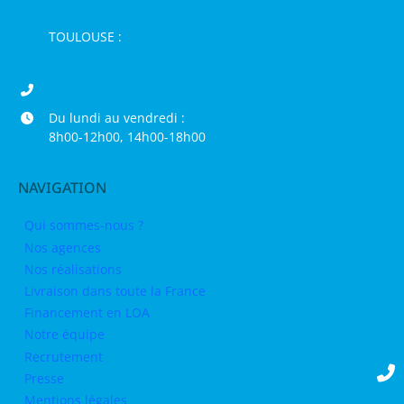
66000 Perpignan
TOULOUSE :
16 rue de la Bruyère,
31120 Pinsaguel
04 68 98 50 75
Du lundi au vendredi :
8h00-12h00, 14h00-18h00
NAVIGATION
Qui sommes-nous ?
Nos agences
Nos réalisations
Livraison dans toute la France
Financement en LOA
Notre équipe
Recrutement
Presse
Mentions légales